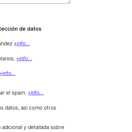
tección de datos
nández
+info…
tarios.
+info…
+info…
rar el spam.
+info…
os datos, así como otros
 adicional y detallada sobre