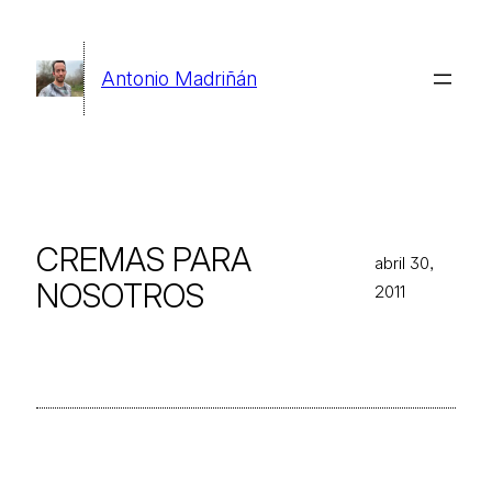
Saltar
al
Antonio Madriñán
contenido
CREMAS PARA
abril 30,
NOSOTROS
2011