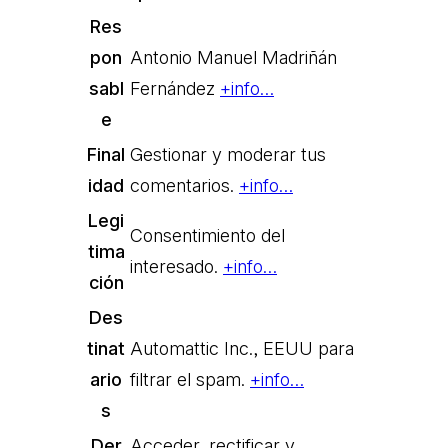
Res
pon
Antonio Manuel Madriñán
sabl
Fernández
+info…
e
Final
Gestionar y moderar tus
idad
comentarios.
+info…
Legi
Consentimiento del
tima
interesado.
+info…
ción
Des
tinat
Automattic Inc., EEUU para
ario
filtrar el spam.
+info…
s
Der
Acceder, rectificar y