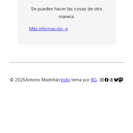
Se pueden hacer las cosas de otra
manera.
Más información →
Instagram
Facebook
Threads
Bluesky
Masto
© 2025
Antonio Madriñán
·
Indio
tema por
BG