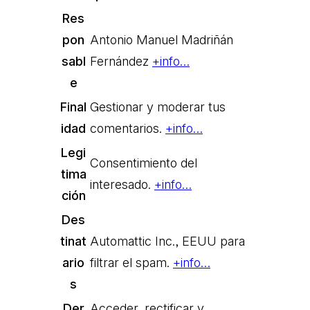
Res
pon
Antonio Manuel Madriñán
sabl
Fernández
+info…
e
Final
Gestionar y moderar tus
idad
comentarios.
+info…
Legi
Consentimiento del
tima
interesado.
+info…
ción
Des
tinat
Automattic Inc., EEUU para
ario
filtrar el spam.
+info…
s
Der
Acceder, rectificar y