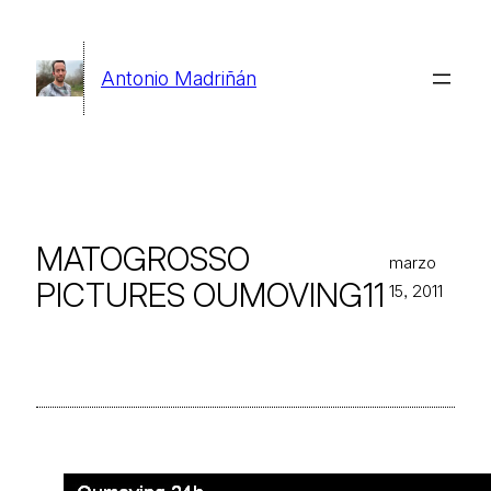
Saltar
al
Antonio Madriñán
contenido
MATOGROSSO
marzo
PICTURES OUMOVING11
15, 2011