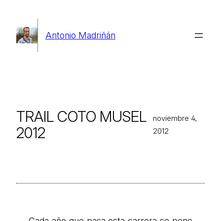
Saltar
al
Antonio Madriñán
contenido
TRAIL COTO MUSEL
noviembre 4,
2012
2012
Cada año que pasa esta carrera se pone