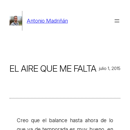
Saltar
al
Antonio Madriñán
contenido
EL AIRE QUE ME FALTA
julio 1, 2015
Creo que el balance hasta ahora de lo
que va de temporada es muy bueno, en