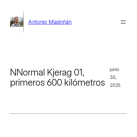
Saltar
al
Antonio Madriñán
contenido
junio
NNormal Kjerag 01,
30,
primeros 600 kilómetros
2025