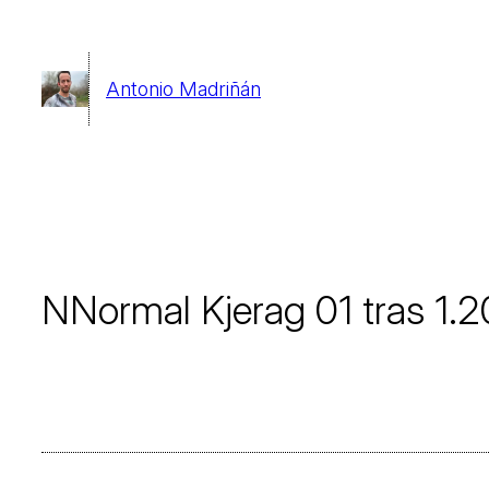
Saltar
al
Antonio Madriñán
contenido
NNormal Kjerag 01 tras 1.2