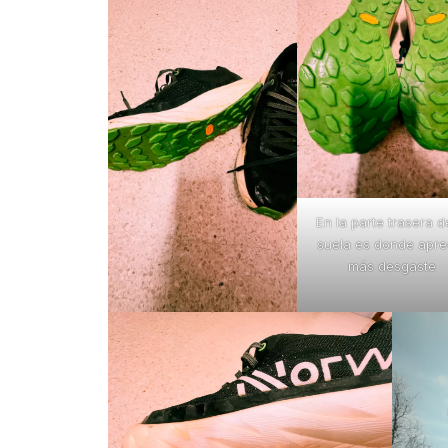
En la parte trasera d
suela es donde apre
más desgaste