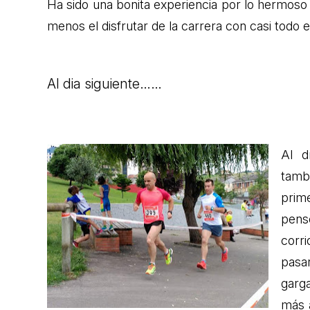
Ha sido una bonita experiencia por lo hermoso
menos el disfrutar de la carrera con casi todo 
Al dia siguiente……
Al d
tamb
prim
pens
corri
pasa
garga
más 