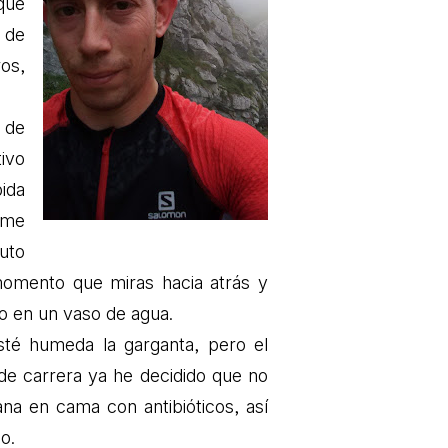
que
 de
os,
 de
ivo
ida
 me
uto
omento que miras hacia atrás y
o en un vaso de agua.
té humeda la garganta, pero el
de carrera ya he decidido que no
ana en cama con antibióticos, así
o.