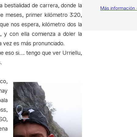
 bestialidad de carrera, donde la
Más información
e meses, primer kilómetro 3:20,
 que nos espera, kilómetro dos la
e, y con ella comienza a doler la
da vez es más pronunciado.
 eso si…. tengo que ver Urriellu,
.
co,
hay
ala
ss,
SO,
uena