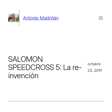
Saltar
al
Antonio Madriñán
contenido
SALOMON
octubre
SPEEDCROSS 5: La re-
23, 2019
invención