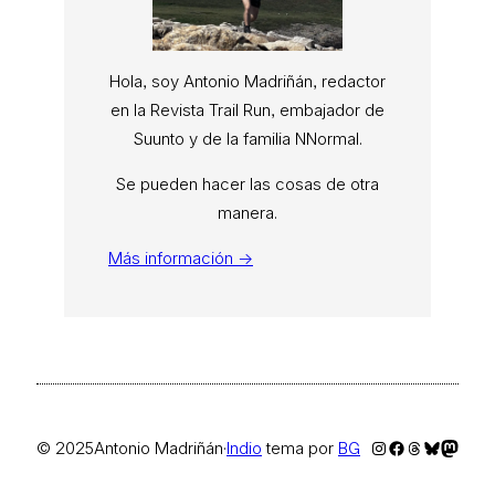
Hola, soy Antonio Madriñán, redactor
en la Revista Trail Run, embajador de
Suunto y de la familia NNormal.
Se pueden hacer las cosas de otra
manera.
Más información →
Instagram
Facebook
Threads
Bluesky
Masto
© 2025
Antonio Madriñán
·
Indio
tema por
BG