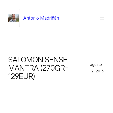
Saltar
al
Antonio Madriñán
contenido
SALOMON SENSE
agosto
MANTRA (270GR-
12, 2013
129EUR)