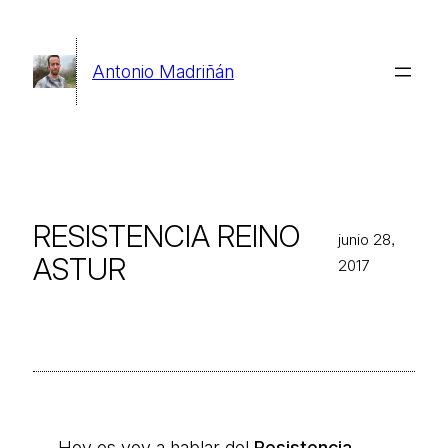
Saltar
al
Antonio Madriñán
contenido
RESISTENCIA REINO
junio 28,
ASTUR
2017
Hoy os voy a hablar del
Resistencia