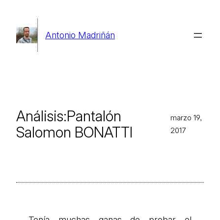
Saltar
al
Antonio Madriñán
contenido
Análisis:Pantalón
marzo 19,
Salomon BONATTI
2017
Tenía muchas ganas de probar el