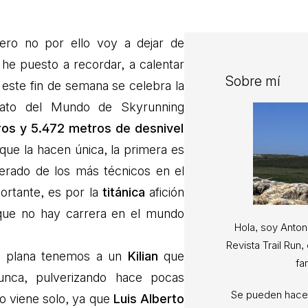
ro no por ello voy a dejar de
he puesto a recordar, a calentar
Sobre mí
 este fin de semana se celebra la
nato del Mundo de Skyrunning
os y 5.472 metros de desnivel
 que la hacen única, la primera es
rado de los más técnicos en el
portante, es por la
titánica
afición
 que no hay carrera en el mundo
Hola, soy Anton
Revista Trail Run
ra plana tenemos a un
Kilian
que
fa
nca, pulverizando hace pocas
Se pueden hacer
no viene solo, ya que
Luis Alberto