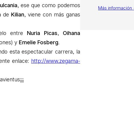
ulcania
, ese que como podemos
Más información
da de
Kilian
, viene con más ganas
elo entre
Nuria Picas
,
Oihana
iones) y
Emelie Fosberg
.
do esta espectacular carrera, la
iente enlace:
http://www.zegama-
avientus¡¡¡