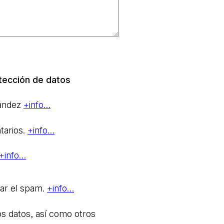
tección de datos
nández
+info…
tarios.
+info…
+info…
rar el spam.
+info…
os datos, así como otros